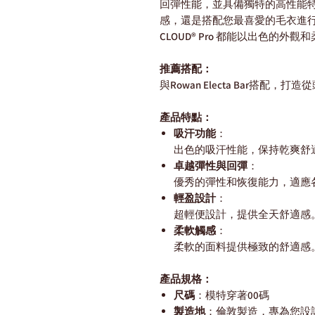
回彈性能，並具備獨特的高性能
感，還是搭配您最喜愛的毛衣進行下午的
CLOUD® Pro 都能以出色的
推薦搭配：
與Rowan Electa Bar搭配，
產品特點：
吸汗功能
：
出色的吸汗性能，保持乾爽舒
卓越彈性與回彈
：
優秀的彈性和恢復能力，適應
輕盈設計
：
超輕便設計，提供全天舒適感
柔軟觸感
：
柔軟的面料提供極致的舒適感
產品規格：
尺碼
：模特穿著00碼
製造地
：倫敦製造，專為您設