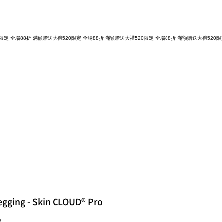
egging - Skin CLOUD® Pro
9