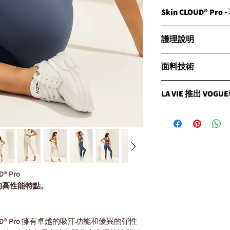
Skin CLOUD® P
詳細介紹:
護理說明
Skin CLOUD® 
膚舒適乾爽。這種技
建議手洗：最佳效
濕和更快的乾燥速度
面料技術
機洗建議：如需機
物生長。
式。
Fabric Technology - 
冷水洗滌：始終使
LA VIE 推出 VOG
產品特點：
Nilit Nylon 
滌。
持久快速排濕功能
快速排濕和快乾：
溫和洗滌劑：使用
CLESIGN LA VIE 品
果，保持肌膚乾爽
抗異味：防止異味
自然晾乾：懸掛或
舒適貼膚：設計舒
溫度控制：具有涼
攜手CLESIGN LA VI
快速乾燥：材料能
節功能。
將賦予這位「最懂女
高透氣性：優異的
造出最潮的運動時尚
易於護理：設計簡
抗異味功能：有效
D® Pro
離開Desrues三年多
清新。
的高性能特點。
宣布將以新潮時裝品牌「C
UV保護：提供額
對於此次回歸，設計師
次進到工作室創作，
常期待能與喜愛我時
kin CLOUD® Pro 擁有卓越的吸汗功能和優異的彈性