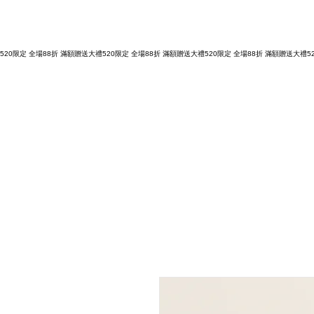
購物滿 NT3,800元，台灣運費全免，立即結帳！
520限定 全場88折 滿額贈送大禮