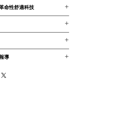
ro - 革命性舒適科技
Pro 採用革命性技術設計，旨在保持您的肌
術提供比棉或其他材料顯著更快的排
果建議手洗。
。抗異味功能可防止引起異味的微生
洗，請使用洗衣袋，選擇溫和模
Skin CLOUD® Pro
用冷水與類似顏色的衣物一起洗
UE報導
擁有獨特的專利面料技術，具備以下優點：
：提供持久且快速的濕氣排除效
有效排除濕氣並迅速乾燥。
溫和的植物基洗滌劑。
牌由來
。
附著在衣物上，保持清新。
平放晾乾，避免直接陽光照射。
適，貼合肌膚，提升穿著體驗。
爽觸感和良好透氣性，提供溫度調
E推出新一屆時裝品牌，CLESIGN LA VIE
快速乾燥，適合各種活動和環境。
性需求」的設計師更多創意空間，打
透氣性能，確保良好的空氣流通。
風。
單易護理，節省您的時間和精力。
防止引起異味的微生物生長，保持
，現年56歲的Desrues在眾所期盼下，
LESIGN LA VIE」回歸時尚圈！
外的紫外線保護，保護您的肌膚。
Desrues也向我們透露：「能夠再
令人既興奮又難以置信地充實。我非
尚風格的人再次搭起橋樑。這次回