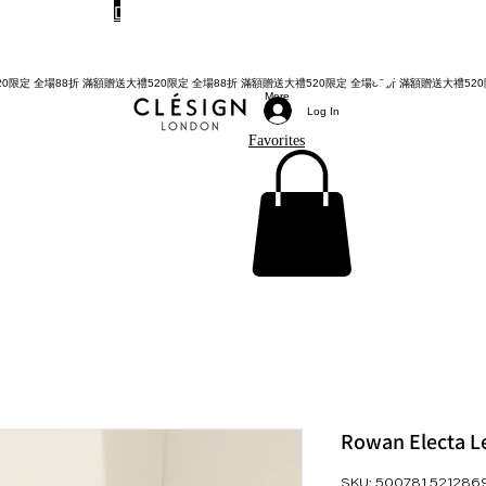
Do Not Sell My Personal Information
TWD (NT$)
More
Log In
Favorites
Rowan Electa L
SKU: 500781 521286