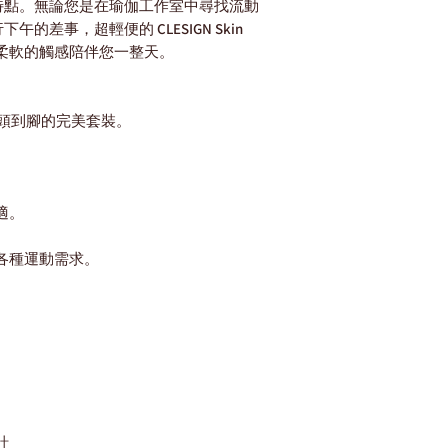
歸，我將有更多自由
特點。無論您是在瑜伽工作室中尋找流動
這對我來說意義重大
差事，超輕便的 CLESIGN Skin
外觀和柔軟的觸感陪伴您一整天。
CLESIGN LA V
Desrues將結合
念，帶來充滿創意和
打造從頭到腳的完美套裝。
功能性與時尚感之間
適又時尚的穿著選擇
查看文章:
點我查閱
適。
各種運動需求。
。
。
計