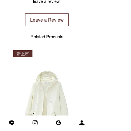
leave a review.
高透氣性：優異的透氣性能，確保良
離開Desrues三年多，現年56歲的Desrues
好的空氣流通。
在眾所期盼下，宣布將以新潮時裝品牌
易於護理：設計簡單易護理，節省您
Leave a Review
「CLESIGN LA VIE」回歸時尚圈！對於此
的時間和精力。
次回歸，設計師Desrues也向我們透露：
抗異味功能：有效防止引起異味的微
「能夠再次進到工作室創作，令人既興奮
生物生長，保持清新。
Related Products
又難以置信地充實。我非常期待能與喜愛
UV保護：提供額外的紫外線保護，保
我時尚風格的人再次搭起橋樑。這次回
護您的肌膚。
歸，我將有更多自由來按照自己的方式進
新上市
行管理和試驗，這對我來說意義重大。」
CLESIGN LA VIE的推出，標誌著一個全新
時代的開始，Desrues將結合其對女性需
求的深刻理解與前衛的設計理念，帶來充
滿創意和個性的運動時尚系列。品牌致力
於在功能性與時尚感之間找到完美平衡，
為現代女性提供既舒適又時尚的穿著選
擇。
查看文章:
點我查閱