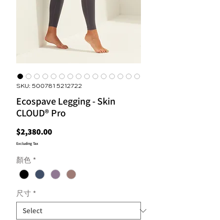
SKU: 500781 5212722
Ecospave Legging - Skin
CLOUD® Pro
Price
$2,380.00
Excluding Tax
顏色
*
尺寸
*