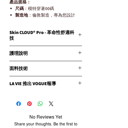
產品規格：
尺碼
：模特穿著00碼
製造地
：倫敦製造，專為您設計
Skin CLOUD® Pro - 革命性舒適科
技
詳細介紹:
護理說明
Skin CLOUD® Pro 採用革命性技術設計，
旨在保持您的肌膚舒適乾爽。這種技術提
建議手洗：最佳效果建議手洗。
供比棉或其他材料顯著更快的排濕和更快
面料技術
機洗建議：如需機洗，請使用洗衣
的乾燥速度。抗異味功能可防止引起異味
袋，選擇溫和模式。
的微生物生長。
Fabric Technology - Skin CLOUD® Pro
冷水洗滌：始終使用冷水與類似顏色
LA VIE 推出 VOGUE報導
Nilit Nylon 擁有獨特的專利面料技術，具
的衣物一起洗滌。
產品特點：
備以下優點：
溫和洗滌劑：使用溫和的植物基洗滌
CLESIGN LA VIE 品牌由來
持久快速排濕功能：提供持久且快速
快速排濕和快乾：有效排除濕氣並迅
劑。
的濕氣排除效果，保持肌膚乾爽。
速乾燥。
自然晾乾：懸掛或平放晾乾，避免直
攜手CLESIGN LA VIE推出新一屆時裝品
舒適貼膚：設計舒適，貼合肌膚，提
抗異味：防止異味附著在衣物上，保
接陽光照射。
牌，CLESIGN LA VIE將賦予這位「最懂女
升穿著體驗。
持清新。
No Reviews Yet
性需求」的設計師更多創意空間，打造出
快速乾燥：材料能快速乾燥，適合各
溫度控制：具有涼爽觸感和良好透氣
Share your thoughts. Be the first to
最潮的運動時尚風。
種活動和環境。
性，提供溫度調節功能。