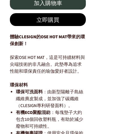
加入購物車
立即購買
體驗CLESIGN的OSE HOT MAT帶來的環
保創新！
探索OSE HOT MAT，這是可持續材料與
尖端技術的非凡融合。此墊專為追求
性能和環保責任的瑜伽愛好者設計。
環保材料
環保可洗面料
：由新型陽離子島絲
纖維麂皮製成，並加強了碳纖維
（CLESIGN專利研發面料）。
有機ECO聚酯混紡
：每塊墊子大約
包含10個回收塑料瓶，有助於減少
廢物和可持續性。
有機無毒認證
：使用安全且環保的