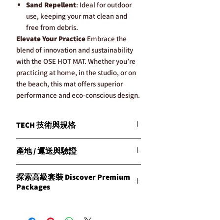
Sand Repellent
: Ideal for outdoor
use, keeping your mat clean and
free from debris.
Elevate Your Practice
Embrace the
blend of innovation and sustainability
with the OSE HOT MAT. Whether you’re
practicing at home, in the studio, or on
the beach, this mat offers superior
performance and eco-conscious design.
TECH 技術與規格
體驗CLESIGN的OSE HOT MAT帶來的環保
產地 / 運送與驗證
創新！
探索OSE HOT MAT，這是一款將可持續材
Origin 產地
料與尖端技術相結合的非凡瑜伽墊，專為
探索高級套裝 Discover Premium
所有產品均在菲律賓製造，符合CLESIGN
追求性能和環保責任的瑜伽愛好者設計。
Packages
的高標準工藝。
All products are proudly manufactured in
材質
Signature Package：
the Philippines under the high standards
天然橡膠：搭配我們研發的專利微纖維表
「Signature Package 」提供與CLESIGN高