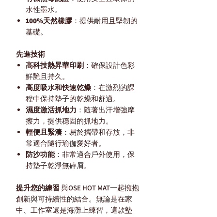
水性墨水。
100%天然橡膠
：提供耐用且堅韌的
基礎。
先進技術
高科技熱昇華印刷
：確保設計色彩
鮮艷且持久。
高度吸水和快速乾燥
：在激烈的課
程中保持墊子的乾燥和舒適。
濕度激活抓地力
：隨著出汗增強摩
擦力，提供穩固的抓地力。
輕便且緊湊
：易於攜帶和存放，非
常適合隨行瑜伽愛好者。
防沙功能
：非常適合戶外使用，保
持墊子乾淨無碎屑。
提升您的練習
與OSE HOT MAT一起擁抱
創新與可持續性的結合。無論是在家
中、工作室還是海灘上練習，這款墊