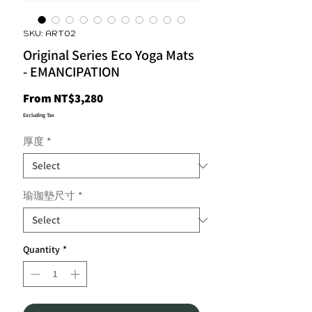
SKU: ART02
Original Series Eco Yoga Mats
- EMANCIPATION
Sale
From
NT$3,280
Price
Excluding Tax
厚度
*
瑜珈墊尺寸
*
Quantity
*