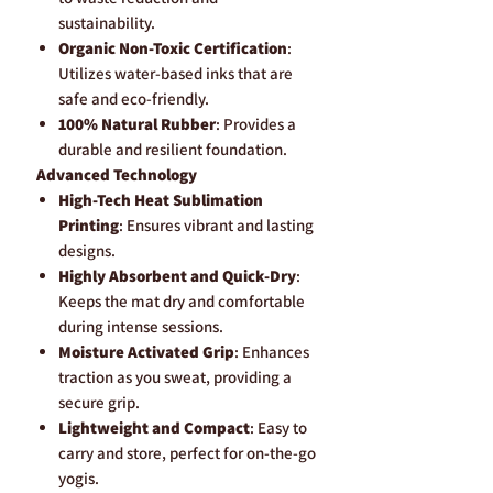
sustainability.
Organic Non-Toxic Certification
:
Utilizes water-based inks that are
safe and eco-friendly.
100% Natural Rubber
: Provides a
durable and resilient foundation.
Advanced Technology
High-Tech Heat Sublimation
Printing
: Ensures vibrant and lasting
designs.
Highly Absorbent and Quick-Dry
:
Keeps the mat dry and comfortable
during intense sessions.
Moisture Activated Grip
: Enhances
traction as you sweat, providing a
secure grip.
Lightweight and Compact
: Easy to
carry and store, perfect for on-the-go
yogis.