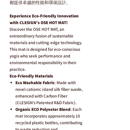
都提供卓越的性能和環保設計。
Experience Eco-Friendly Innovation
with CLESIGN’s OSE HOT MAT!
Discover the OSE HOT MAT, an
extraordinary fusion of sustainable
materials and cutting-edge technology.
This mat is designed for eco-conscious
yogis who seek performance and
environmental responsibility in their
practice.
Eco-Friendly Materials
Eco Washable Fabric
: Made with
novel cationic island silk fiber suede,
enhanced with Carbon Fiber
(CLESIGN’s Patented R&D Fabric).
Organic ECO Polyester Blend
: Each
mat incorporates approximately 10
recycled plastic bottles, contributing
to waste reduction and