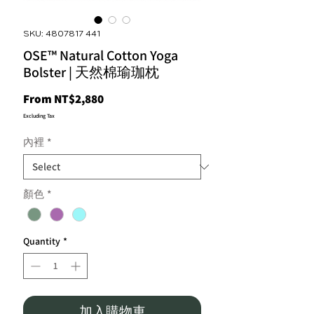
SKU: 4807817 441
OSE™ Natural Cotton Yoga
Bolster | 天然棉瑜珈枕
Sale
From
NT$2,880
Price
Excluding Tax
內裡
*
顏色
*
Quantity
*
加入購物車