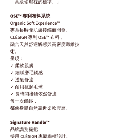
「高級瑜珈枕的標準。」
OSE™ 專利布料系統
Organic Soft Experience™
專為長時間肌膚接觸而開發。
CLÉSIGN 專利 OSE™ 布料，
融合天然舒適觸感與高密度纖維技
術。
呈現：
✓ 柔軟親膚
✓ 細膩磨毛觸感
✓ 透氣舒適
✓ 耐用抗起毛球
✓ 長時間接觸依然舒適
每一次觸碰，
都像身體自然靠近柔軟雲層。
Signature Handle™
品牌識別提把
採用 CLÉSIGN 專屬織標設計。