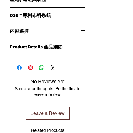
Origin
OSE™ 專利布料系統
產地
All products are proudly manufactured in
Organic Soft Experience™
the Philippines under the high standards
內裡選擇
專為長時間肌膚接觸而開發。
of CLESIGN craftsmanship.
CLÉSIGN 專利 OSE™ 布料，
所有產品均在菲律賓製造，符合CLESIGN
融合天然舒適觸感與高密度纖維技術。
天然有機棉內
蕎麥殼版本
Product Details 產品細節
的高標準工藝。
呈現：
裡
提供天然蕎麥殼填充
Shipment
✓ 柔軟親膚
外套材質：
採用天然有機
版本。
運送
✓ 細膩磨毛觸感
OSE™ Organic Soft Experience Fabric
棉填充。
特色：
CLESIGN has optimized global logistics
✓ 透氣舒適
內裡選擇：
提供：
• 更扎實支撐
through our ISO-certified warehouse
✓ 耐用抗起毛球
Organic Cotton Fill
• 柔和包覆感
• 高透氣性
network. We ensure the fastest delivery
No Reviews Yet
✓ 長時間接觸依然舒適
／
• 穩定支撐力
• 自然流動貼合身體
possible under international transport
Share your thoughts. Be the first to
每一次觸碰，
Natural Buckwheat Hull Fill
• 自然回彈性
曲線
regulations and prioritize shipping from
leave a review.
都像身體自然靠近柔軟雲層。
特色：
• 長時間使用
• 適合深度修復與長
the nearest warehouse based on stock
• 可拆洗外套
不易塌陷
時間靜態停留
availability. Our strategic warehouses are
• 隱藏式拉鍊
適合：
讓每一次停留，
located in Manchester (UK), Brisbane
Leave a Review
• 高密度支撐結構
瑜珈伸展
都能找到身體最自然
(Australia), Hong Kong, Taiwan, and
• 精品級織標提把
陰瑜珈
的位置。
Shenzhen (China, as of 2020). We are
• 專為瑜珈與修復練習打造
修復瑜珈
適合：
delighted to deliver CLESIGN products
Related Products
呼吸練習
瑜珈伸展