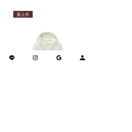
seamlessly worldwide. Please review this
冥想靜坐
陰瑜珈
before finalizing your order.
日常居家放鬆
修復瑜珈
新上市
CLESIGN通過我們的ISO認證倉儲網絡優
冥想靜坐
化了全球物流。我們根據國際運輸規則確
保以最快的方式發貨，並根據庫存情況優
先從最近的倉庫發貨。我們的戰略倉庫設
在英國曼徹斯特、澳洲布里斯班、香港、
台灣和中國深圳（自2020年起）。我們很
高興CLESIGN產品能夠暢通無阻地送達全
球。下單前請留意此信息。
Verification
驗證
Ensure the authenticity of your purchase
with our advanced CLESIGN NFC
verification system. Rest assured, you will
never receive a counterfeit product.
通過我們先進的CLESIGN NFC驗證系統確
保購買產品的真實性。您絕不會收到假冒
產品。
AIRSHIELD™ Trail Shell 山系涼感防曬
Matrix Grip Yoga Towel –
外套