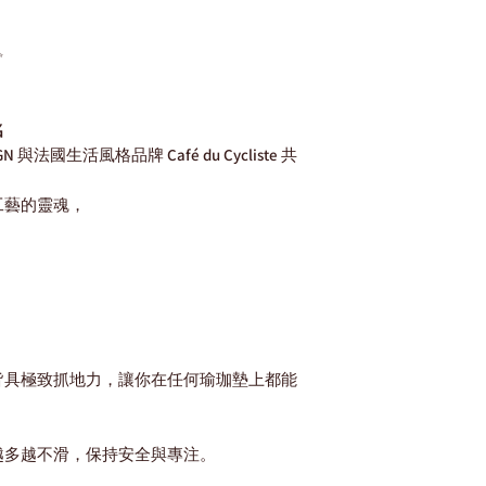
環保認證。
OSE Towel
✨
雙面絨毛面 | 多功能
CLESIGN的OSE
灘、露營等。其主要
名
雙面絨毛設計：一
LESIGN 與法國生活風格品牌 Café du Cycliste 共
具有優秀的吸水性
高吸水性：快速吸
工藝的靈魂，
速乾性能：特殊材
，
菌。
輕便便攜：重量輕
外活動。
環保材質：採用可
境的影響。
多用途設計：除了
巾、沙灘巾等。
皆具極致抓地力，讓你在任何瑜珈墊上都能
越多越不滑，保持安全與專注。