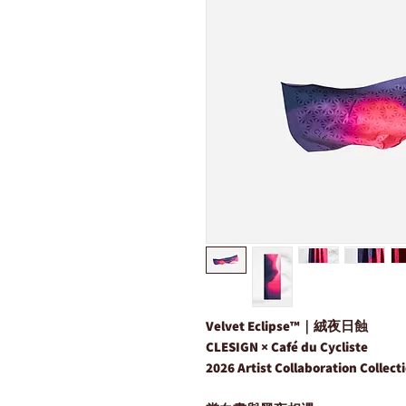
Velvet Eclipse™｜絨夜日蝕
CLESIGN × Café du Cycliste
2026 Artist Collaboration Collect