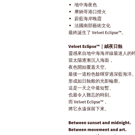
地中海夜色
摩納哥港口燈火
蔚藍海岸晚霞
法國南部藝術文化
最終誕生了 Velvet Eclipse™。
Velvet Eclipse™｜絨夜日蝕
靈感來自地中海海岸線最迷人的
當太陽逐漸沉入海面，
夜色開始覆蓋天空。
最後一道粉色餘暉穿過深藍海洋
形成如日蝕般的光影輪廓。
這是一天之中最短暫、
也最令人難忘的時刻。
而 Velvet Eclipse™，
將它永遠保留下來。
Between sunset and midnight.
Between movement and art.