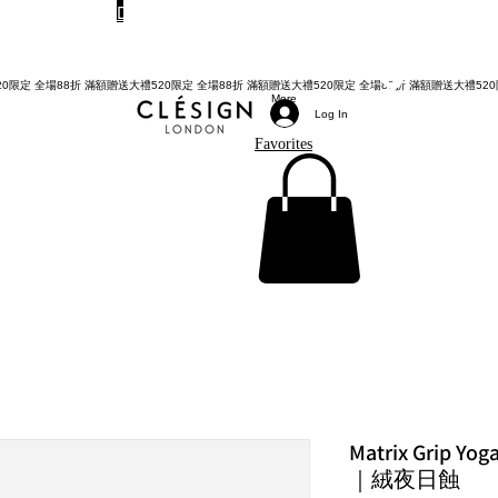
Do Not Sell My Personal Information
TWD (NT$)
More
Log In
Favorites
Matrix Grip Yog
｜絨夜日蝕