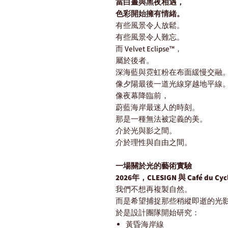
當白晝與黑夜相遇，
色彩開始擁有情緒。
有些風景令人放鬆。
有些風景令人難忘。
而 Velvet Eclipse™，
屬於後者。
深海藍與霓虹粉在布面緩慢交融
像夕陽最後一道光線穿越地平線
像夜幕降臨前，
蔚藍海岸最迷人的時刻。
那是一種無法被定義的美。
介於光與影之間。
介於理性與自由之間。
一場關於光的藝術實驗
2026年，CLESIGN 與 Café du Cyc
我們不想再複製自然。
而是希望捕捉那些稍縱即逝的光
於是設計團隊開始研究：
黃昏海岸線