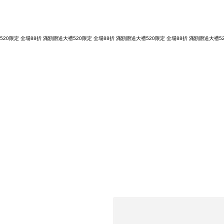
購物滿 NT3,800元，台灣運費全免，立即結帳！
520限定 全場88折 滿額贈送大禮