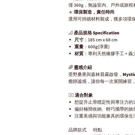
僅 360g，無論室內、戶外或旅
🔹
環保製造，責任時尚
選用可持續材料製成，獲多項環
📐
產品規格 Specification
尺寸
：185 cm x 68 cm
重量
：600g(淨重)
材質
：專利天然橡膠手工 + 
🌈
靈感介紹
受野桑果與森林晨霧啟發，
Mysti
癒靜謐感，讓你每一次展開練習
🧘‍♀️
適合對象
想提升止滑穩定性與專注力的
偏好極簡收納、輕巧攜帶的旅
注重美感與功能兼具的環保生
品牌款式
特點