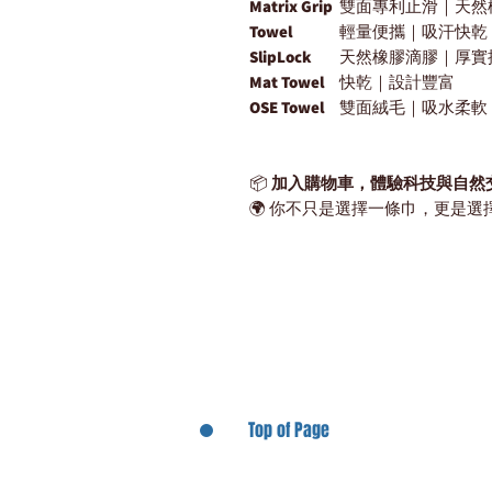
Matrix Grip
雙面專利止滑｜天然
Towel
輕量便攜｜吸汗快乾
SlipLock
天然橡膠滴膠｜厚實
Mat Towel
快乾｜設計豐富
OSE Towel
雙面絨毛｜吸水柔軟
📦
加入購物車，體驗科技與自然
🌍 你不只是選擇一條巾，更是
Top of Page