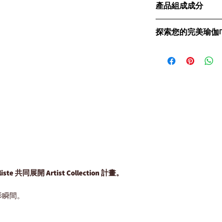
料與尖端止滑技術的
產品組成成分
的止滑效果。
責任的瑜伽愛好者而
極致止滑性能：
無
雙面設計創新
Matri
零廢料設計：
定，防止滑動，適
探索您的完美瑜伽
計，一面針對穩定性
65% ReviWool
優越的吸汗和速乾
性，使其不僅適用於
續性和品質。
保持毛巾乾爽舒適
在CLESIGN，我
巾。這種一物兩用的
無與倫比的水分控制
輕便設計：
易於攜
足您不同的瑜伽需求
動購買專用毛巾。
確保毛巾在濕潤狀態
。
高耐用性和耐磨性
攜，還是多功能用途
多功能且高性能
為什
爽。
用設計。
伽體驗。讓我們一起
。
旅行毛巾，而一條毛
尖端抓地技術：
環保認證：
採用可
CLESIGN的Matrix 
提供穩定的抓地力，
境。
眾多瑜伽巾款式 總有
海灘、露營等。這款
可靠的濕面控制：
由經認證的有機環保
在濕滑表面依然保持
SlipLock Mat Towel
持續性。
卓越的耐用性：
專利天然橡膠止滑底層
技術與規格
專為經久耐用設計，
SlipLock Mat 
65% ReviWoo
命。
要卓越止滑效果的瑜
品質。
釋放你的內在瑜伽力
天然橡膠止滑底層
無與倫比的水分控
與這款環保奢華的瑜
liste 共同展開 Artist Collection 計畫。
公用墊上移動。
效吸收。
驗。
優秀吸汗功能：表
先進的止滑技術
：
生命週期評估：
影瞬間。
滑效果。
可靠的濕面控制
：
通過科學研究，我們
高耐用性：材料耐
卓越的耐用性
：經
相較於普通新羊毛面
命。