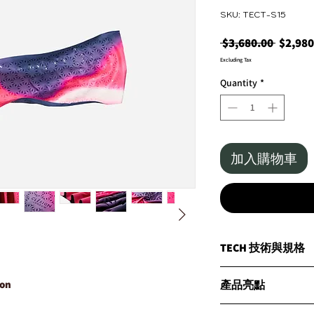
SKU: TECT-S15
Regula
 $3,680.00 
$2,980
Price
Excluding Tax
Quantity
*
加入購物車
TECH 技術與規格
體驗CLESIGN的Matri
產品亮點
ion
新！
探索Matrix Grip 
雙面專利設計：
每