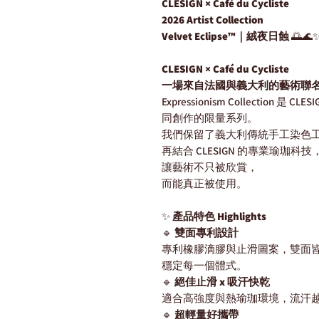
CLESIGN × Café du Cycliste
2026 Artist Collection
Velvet Eclipse™｜絨夜日蝕
🌅🌊
CLESIGN × Café du Cycliste
一場來自法國與義大利的藝術聯
Expressionism Collection 是 C
同創作的限量系列。
我們保留了義大利傳統手工染色
再結合 CLESIGN 的專業瑜珈科技
讓藝術不只被欣賞，
而能真正被使用。
✨
產品特色 Highlights
🔹
雙面專利設計
專利橡膠滴膠與止滑圖案，雙面
穩定每一個體式。
🔹
絕佳止滑 x 吸汗快乾
適合高強度與熱瑜珈環境，流汗
🔹
超輕量好攜帶