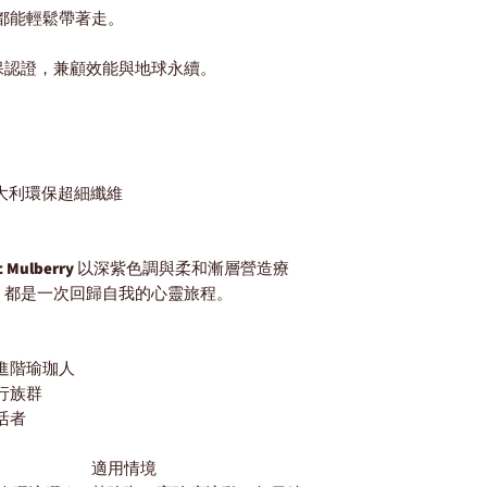
程都能輕鬆帶著走。
保認證，兼顧效能與地球永續。
義大利環保超細纖維
c Mulberry
以深紫色調與柔和漸層營造療
，都是一次回歸自我的心靈旅程。
進階瑜珈人
行族群
活者
適用情境