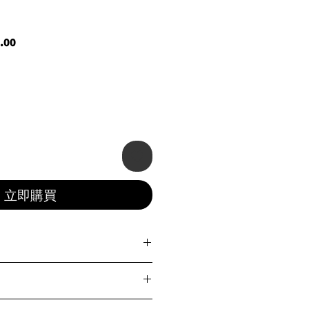
r
Sale
.00
Price
立即購買
x Grip Yoga Towel帶來的頂級止滑創
Yoga Towel，這是一款結合了可持續材
面具備專利圖案和功能，提供卓越