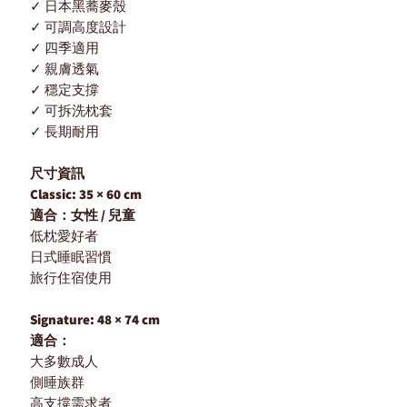
✓ 日本黑蕎麥殼
✓ 可調高度設計
✓ 四季適用
✓ 親膚透氣
✓ 穩定支撐
✓ 可拆洗枕套
✓ 長期耐用
尺寸資訊
Classic: 35 × 60 cm
適合：女性 / 兒童
低枕愛好者
日式睡眠習慣
旅行住宿使用
Signature: 48 × 74 cm
適合：
大多數成人
側睡族群
高支撐需求者