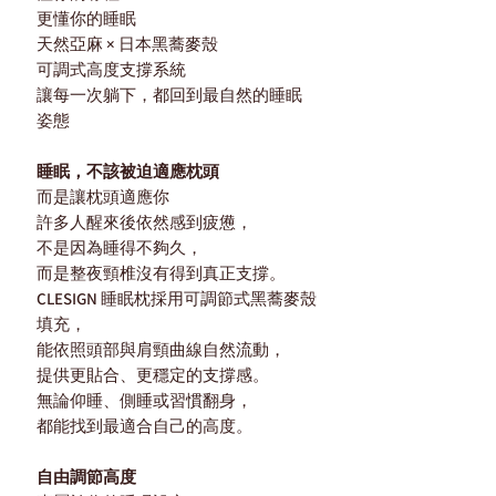
更懂你的睡眠
天然亞麻 × 日本黑蕎麥殼
可調式高度支撐系統
讓每一次躺下，都回到最自然的睡眠
姿態
睡眠，不該被迫適應枕頭
而是讓枕頭適應你
許多人醒來後依然感到疲憊，
不是因為睡得不夠久，
而是整夜頸椎沒有得到真正支撐。
CLESIGN 睡眠枕採用可調節式黑蕎麥殼
填充，
能依照頭部與肩頸曲線自然流動，
提供更貼合、更穩定的支撐感。
無論仰睡、側睡或習慣翻身，
都能找到最適合自己的高度。
自由調節高度