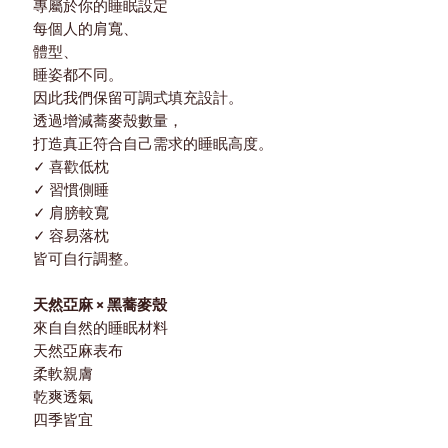
專屬於你的睡眠設定
每個人的肩寬、
體型、
睡姿都不同。
因此我們保留可調式填充設計。
透過增減蕎麥殼數量，
打造真正符合自己需求的睡眠高度。
✓ 喜歡低枕
✓ 習慣側睡
✓ 肩膀較寬
✓ 容易落枕
皆可自行調整。
天然亞麻 × 黑蕎麥殼
來自自然的睡眠材料
天然亞麻表布
柔軟親膚
乾爽透氣
四季皆宜