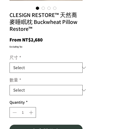
CLESIGN RESTORE™ 天然蕎
麥睡眠枕 Buckwheat Pillow
Restore™
Sale
From
NT$2,680
Price
Excluding Tax
尺寸
*
數量
*
Quantity
*