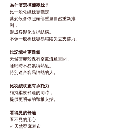
為什麼選擇蕎麥枕？
比一般化纖枕更穩定
蕎麥殼會依照頭部重量自然重新排
列，
形成客製化支撐結構。
不像一般棉枕容易塌陷失去支撐力。
比記憶枕更透氣
天然蕎麥殼保有空氣流通空間，
睡眠時不易累積熱氣。
特別適合容易怕熱的人。
比羽絨枕更有承托力
維持柔軟舒適的同時，
提供更明確的頸椎支撐。
看得見的舒適
看不見的用心
✓ 天然亞麻表布