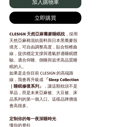
加入購物車
立即購買
CLESIGN 天然亞麻蕎麥睡眠枕
，採用
天然亞麻棉混紡面料與日本黑蕎麥殼
填充，可自由調整高度，貼合頸椎曲
線，提供穩定支撐與透氣舒適睡眠體
驗。適合仰睡、側睡與追求高品質睡
眠的人。
如果是走你目前 CLESIGN 的高端路
線，我會再升級成
「Sleep Collection
｜睡眠修復系列」
，讓這顆枕頭不是
單品，而是未來亞麻被、大豆被、床
品系列的第一個入口。這樣品牌價值
會高很多。
定制你的每一夜深睡時光
懂你的脊柱