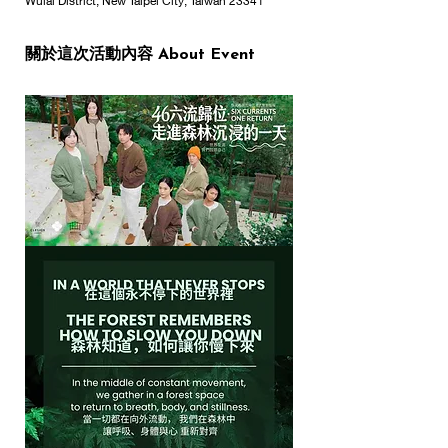
Wulai District, New Taipei City, Taiwan 23341
關於這次活動內容 About Event